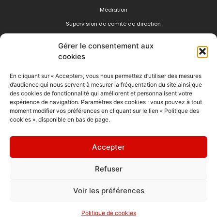
Médiation
Supervision de comité de direction
Formations managériales
Gérer le consentement aux
cookies
Management de l'incertitude
Gestion du stress
En cliquant sur « Accepter», vous nous permettez d’utiliser des mesures
d’audience qui nous servent à mesurer la fréquentation du site ainsi que
Gestion du temps
des cookies de fonctionnalité qui améliorent et personnalisent votre
expérience de navigation. Paramètres des cookies : vous pouvez à tout
Contact
moment modifier vos préférences en cliquant sur le lien « Politique des
cookies », disponible en bas de page.
Mail : contact@groupeh2h.com
Tel : 01 83 64 28 64
Accepter
Refuser
Voir les préférences
Copyright ©
2026
Groupe H2H
| CGV et règlement
| Mentions légales
| Politique de confidentialité
| Politique de cookies
Politique de cookies
This site is protected by reCAPTCHA and the Google
Privacy Policy
and
Terms of Service
apply.